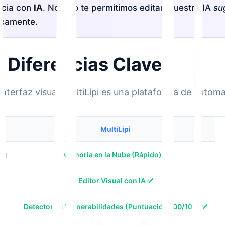
ncia con
IA
. No solo te permitimos editar; nuestra IA
su
icamente.
 Diferencias Clave
terfaz visual. MultiLipi es una plataforma de automa
MultiLipi
Memoria en la Nube (Rápido) ✅
ón)
Editor Visual con IA ✅
Detector de Vulnerabilidades (Puntuación 100/100) ✅