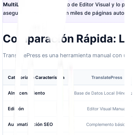
MultiLipi
toma el concepto de Editor Visual y lo pote
asegura la consistencia en miles de páginas automát
Comparación Rápida: Las
TranslatePress es una herramienta manual con una in
Categoría de Característica
TranslatePress
Almacenamiento
Base de Datos Local (Hinchaz
Edición
Editor Visual Manual
Automatización SEO
Complemento básico