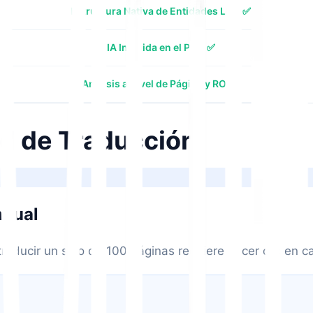
Estructura Nativa de Entidades LLM ✅
IA Incluida en el Plan ✅
Análisis a Nivel de Página y ROI ✅
ad de Traducción
anual
raducir un sitio de 100 páginas requiere hacer clic en c