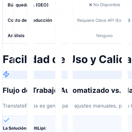
Búsqueda IA (GEO)
❌ No Disponible
Costo de Traducción
Requiere Clave API (Extra $)
Análisis
Ninguno
Facilidad de Uso y Calid
Flujo de Trabajo Automatizado vs. M
TranslatePress es genial para ajustes manuales, pero t
La Solución MultiLipi: