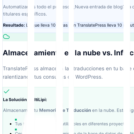
Automatizamos todo el proceso. ¿Nueva entrada de blog? La det
titulares específicos.
Resultado:
Lo que lleva 10 horas con TranslatePress lleva 10 minuto
Almacenamiento en la nube vs. Inflac
TranslatePress almacena las traducciones en tu base 
ralentizando tus consultas de WordPress.
La Solución MultiLipi:
Almacenamos tu
Memoria de Traducción
en la nube. Esto sign
Tus traducciones son reutilizables en diferentes proyectos
Cero impacto en el rendimiento de la base de datos de tu W