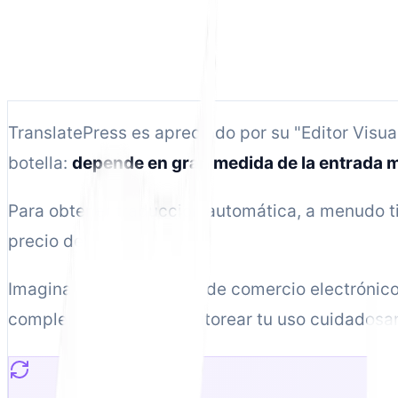
8 min de lectura
TranslatePress es apreciado por su "Editor Visual
botella:
depende en gran medida de la entrada 
Para obtener traducción automática, a menudo t
precio del plugin.
Imagina traducir un sitio de comercio electrónic
complejos de API y monitorear tu uso cuidadosa