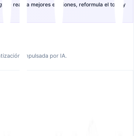
giere
realiza mejores ediciones, reformula el tono y
tización impulsada por IA.