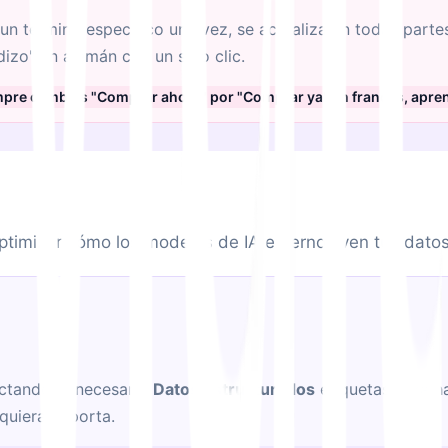
un término específico una vez, se actualiza en todas parte
dizo" en alemán con un solo clic.
siempre cambias "Comprar ahora" por "Comprar ya" en francés, apre
timizar cómo los modelos de IA externos ven tus datos
ectando lo necesario
Datos Estructurados
etiquetas para ha
iquiera soporta.