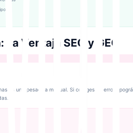
ipo
n: La Ventaja SEO y GEO
s es una pesadilla manual. Si corriges un error tipográf
das.