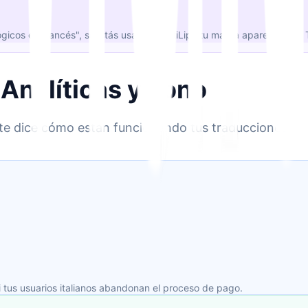
cos en francés", si estás usando MultiLipi, tu marca aparece. Con Tr
 Analíticas y Tono
 te dice cómo están funcionando tus traducciones.
i tus usuarios italianos abandonan el proceso de pago.