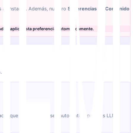
s al instante. Además, nuestro
Sugerencias de Contenido
nde y aplica esta preferencia automáticamente.
.
cer que su contenido sea autoritativo para los LLM.