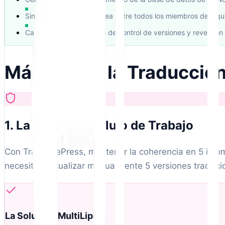
Sincronización instantánea entre todos los miembros del equ
Capacidades integradas de control de versiones y reversión
Más allá de la Traducció
1. La Brecha del Flujo de Trabajo
Con TranslatePress, mantener la coherencia en 5 idioma
necesitas actualizar manualmente 5 versiones traduci
La Solución MultiLipi: