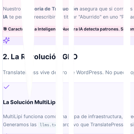
Nuestro
Memoria de Traducción
asegura que si corriges 
IA
te permite reescribir un titular "Aburrido" en uno "Pega
🎯 Característica Inteligente: Nuestra IA detecta patrones. Si 
2. La Revolución GEO
TranslatePress vive dentro de WordPress. No puede op
La Solución MultiLipi:
MultiLipi funciona como una capa de infraestructura, iny
Generamos las
archivo que TranslatePress ni s
llms.txt