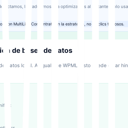
ectamos, la traducimos y la optimizamos al instante. Solo usas 
s con MultiLipi. Concéntrate en la estrategia, no en clics tediosos.
ión de bases de datos
de datos local. Al igual que WPML, esto puede crear hi
ifica:
ordPress