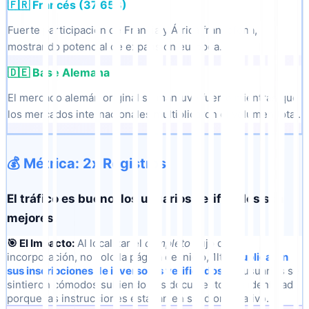
🇫🇷 Francés (37,653)
Fuerte participación de Francia y África francófona,
mostrando potencial de expansión europea.
🇩🇪 Base Alemana
El mercado alemán original se mantuvo fuerte mientras que
los mercados internacionales multiplicaron el volumen total.
💰 Métrica: 2x Registros
El tráfico es bueno; los usuarios verificados son
mejores.
🎯 El Impacto:
Al localizar el
completo
flujo de
incorporación, no solo la página de inicio, 1ltat
duplicaron
sus inscripciones de inversores verificados
Los usuarios se
sintieron cómodos subiendo sus documentos de identidad
porque las instrucciones estaban en su idioma nativo.