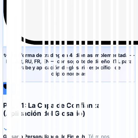
✨
Plataforma de trading en 4 idiomas implementada
—
DE, AR, RU, FR, EN — con soporte de diseño RTL para
árabe y aplicación de glosario específico de
criptomonedas
🛡️
Paso 1: La Capa de Confianza
(Aplicación del Glosario)
Glosario Personalizado de Fintech
:
Términos