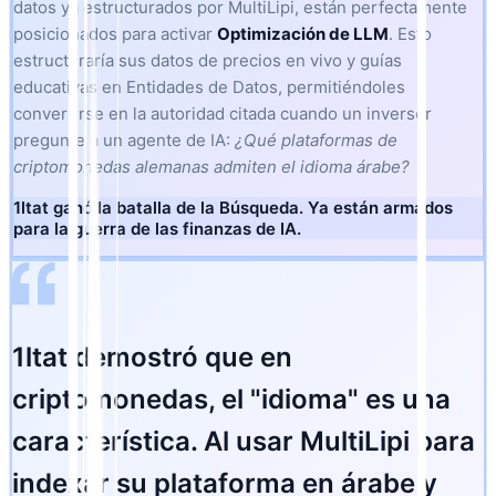
datos ya estructurados por MultiLipi, están perfectamente
posicionados para activar
Optimización de LLM
. Esto
estructuraría sus datos de precios en vivo y guías
educativas en Entidades de Datos, permitiéndoles
convertirse en la autoridad citada cuando un inversor
pregunte a un agente de IA:
¿Qué plataformas de
criptomonedas alemanas admiten el idioma árabe?
1ltat ganó la batalla de la Búsqueda. Ya están armados
para la guerra de las finanzas de IA.
1ltat demostró que en
criptomonedas, el "idioma" es una
característica. Al usar MultiLipi para
indexar su plataforma en árabe y