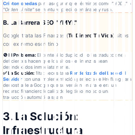
Criptomonedas
para asegurar que términos como
"HODL"
o
"Orden Límite"
se mantuvo preciso en árabe y ruso.
B. La Barrera SEO "YMYL"
Google trata las Finanzas (
Tu Dinero Tu Vida
) sitios
con extremo escrutinio.
🚫 El Problema:
El contenido duplicado o las traducciones
deficientes hacen que los sitios de finanzas sean
desindexados inmediatamente.
✅ La Solución:
1ltat necesitaba
Renderizado del Lado del
Servidor
con una implementación perfecta de Hreflang para
demostrarle a Google que su versión en árabe era un
recurso financiero localizado legítimo, no solo una
traducción automática spam.
3. La Solución:
Infraestructura