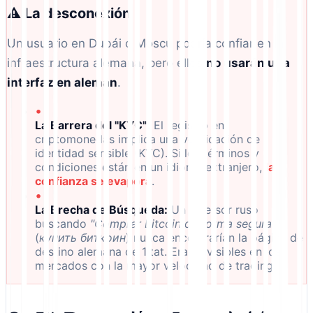
⚠️ La desconexión
Un usuario en Dubái o Moscú podría confiar en la
infraestructura alemana, pero ellos
no usarán una
interfaz en alemán
.
•
La Barrera del "KYC":
El registro en
criptomonedas implica una verificación de
identidad sensible (KYC). Si los términos y
condiciones están en un idioma extranjero,
la
confianza se evapora
.
•
La Brecha de Búsqueda:
Un inversor ruso
buscando
"Comprar Bitcoin de forma segura"
(
купить биткоин
) nunca encontrarían la página de
destino alemana de 1ltat. Eran invisibles en los
mercados con la mayor velocidad de trading.