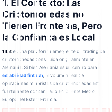
1. El Contexto: Las
Criptomonedas no
Tienen Fronteras, Pero
la Confianza es Local
1ltat
es una plataforma emergente de trading de
criptomonedas construida originalmente en
Alemania. Si bien Alemania es un centro para
estabilidad fintech
, el volumen real de
operaciones minoristas de criptomonedas está
fuertemente concentrado en Oriente Medio,
Europa del Este y Francia.