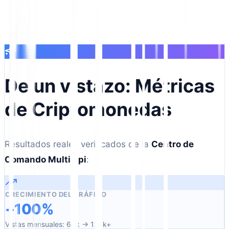
De un vistazo: Métricas
de Criptomonedas
Resultados reales verificados de la
Centro de
Comando MultiLipi
:
CRECIMIENTO DEL TRÁFICO
+100%
Vistas mensuales: 60k → 125k+