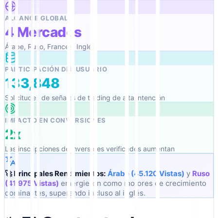
ALCANCE GLOBAL
4 Mercados
Árabe, Ruso, Francés, Inglés
PARTICIPACIÓN DEL USUARIO
133,848
Solicitudes de señales de trading de alta intención
IMPACTO EN CONVERSIONES
2x
Las inscripciones de inversores verificados aumentan
🚀 Principales Rendimientos:
Árabe (45.120 Vistas)
y
Ruso
(41,975 Vistas)
emergieron como motores de crecimiento
dominantes, superando incluso al inglés.