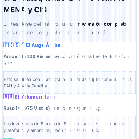
MENA y CIS
El desglose del tráfico fue un
reversión completa
de su modelo original centrado en alemán.
🇦🇪 🇸🇦 El Auge Árabe
Árabe (45.120 Vistas)
se convirtió en la fuente de tráfico
n.º 1.
Esto se alinea con la adopción masiva de criptomonedas en los
EAU y Arabia Saudita.
🇷🇺 El Volumen Ruso
Ruso (41,975 Vistas)
quedó en segundo lugar.
Los inversores de Europa del Este estaban ansiosos por una
plataforma alemana regulada que hablara su idioma.