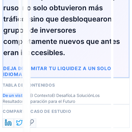
ruso, no solo obtuvieron más
tráfico, sino que desbloquearon
grupos de inversores
completamente nuevos que antes
eran inaccesibles.
DEJA DE LIMITAR TU LIQUIDEZ A UN SOLO
IDIOMA.
TABLA DE CONTENIDOS
De un vistazo
El Contexto
El Desafío
La Solución
Los
Resultados
Preparación para el Futuro
COMPARTIR CASO DE ESTUDIO