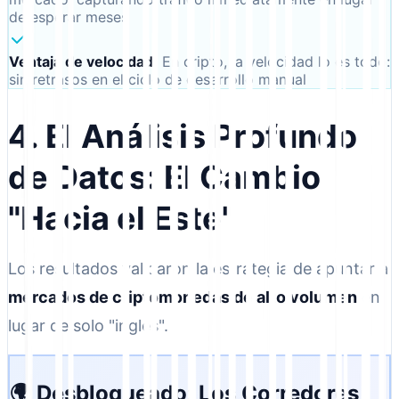
de esperar meses
Ventaja de velocidad
:
En cripto, la velocidad lo es todo:
sin retrasos en el ciclo de desarrollo manual
4. El Análisis Profundo
de Datos: El Cambio
"Hacia el Este"
Los resultados validaron la estrategia de apuntar a
mercados de criptomonedas de alto volumen
en
lugar de solo "inglés".
🌍 Desbloqueado: Los Corredores