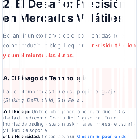
2. El Desafío: Precisión
en Mercados Volátiles
Expandir un exchange de criptomonedas no es
como traducir un blog. Requiere
precisión técnica
y cumplimiento absolutos
.
A. El Riesgo de Terminología
Las criptomonedas tienen su propio lenguaje
(
Staking, DeFi, Yield, Gas Fees
).
⚠️ El Riesgo:
Un traductor genérico podría traducir "Gas"
(tarifa de red) como "Combustible" (gasolina). En una
interfaz de trading, esta confusión causa errores de usuario
y tickets de soporte.
✅ La Necesidad:
Necesitaban un
Glosario Específico de