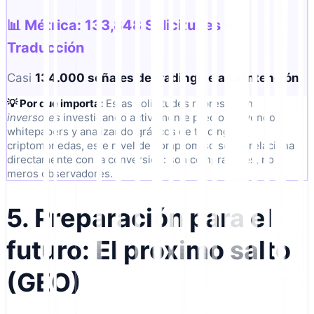
📊 Métrica: 133,848 Solicitudes de
Traducción
Casi
134.000 señales de trading de alta intención
.
💡 Por qué importa:
Estas solicitudes representan
inversores
investigando activamente precios, leyendo
whitepapers y analizando gráficos de trading. En
criptomonedas, este nivel de compromiso se correlaciona
directamente con la conversión: son compradores, no
meros observadores.
5. Preparación para el
futuro: El próximo salto
(GEO)