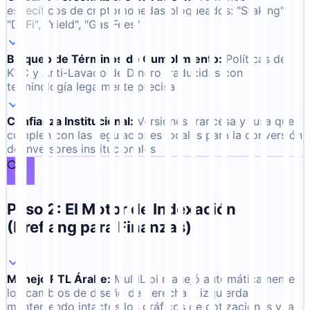
específicos de criptomonedas bloqueados: "Staking",
"DeFi", "Yield", "Gas Fees"
Bloqueo de Términos de Cumplimiento
:
Políticas de
KYC y Anti-Lavado de Dinero traducidas con
terminología legalmente precisa
Confianza Institucional
:
Versiones francesa y rusa que
cumplen con las regulaciones locales para la conversión
de inversores institucionales
🔍
Paso 2: El Motor de Indexación
(Hreflang para Finanzas)
Manejo RTL Árabe
:
MultiLipi manejó automáticamente
los cambios de diseño de derecha a izquierda,
manteniendo intactos los gráficos de cotizaciones y las