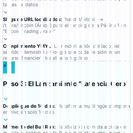
tablas de datos
Slugs de URL localizados
:
/handel/bitcoin →
/tijara/bitcoin (Árabe) para el ranking de la Página 1 en
"Bitcoin Trading Árabe"
Cumplimiento YMYL
:
La renderización del lado del
servidor demostró a Google que cada versión es un
recurso financiero localizado legítimo
⚡
Paso 3: El Lanzamiento "Latencia Cero"
Despliegue de 10 días
:
Plataforma multilingüe completa
en vivo en solo 10 días
Momento del Bull Run
:
Capitalizó la corrida alcista del
mercado, capturando tráfico inmediatamente en lugar