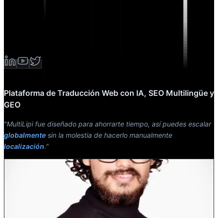
Plataforma de Traducción Web con IA, SEO Multilingüe y
GEO
"MultiLipi fue diseñado para ahorrarte tiempo, así puedes escalar
globalmente
sin la molestia de hacerlo manualmente
localización
."
Dewang Bhardwaj
Co-fundador @MultiLipi