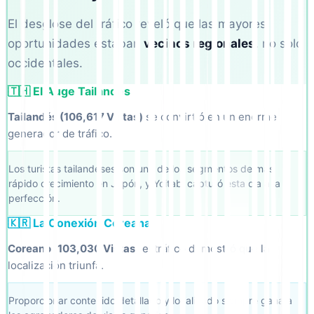
El desglose del tráfico reveló que las mayores
oportunidades estaban
vecinos regionales
, no solo
occidentales.
🇹🇭 El Auge Tailandés
Tailandés (106,617 Vistas)
se convirtió en un enorme
generador de tráfico.
Los turistas tailandeses son uno de los segmentos de más
rápido crecimiento en Japón, y Yoitabi capturó esta ola a la
perfección.
🇰🇷 La Conexión Coreana
Coreano (103,030 Vistas)
el tráfico demostró que la
localización triunfa.
Proporcionar contenido detallado y localizado siempre gana a