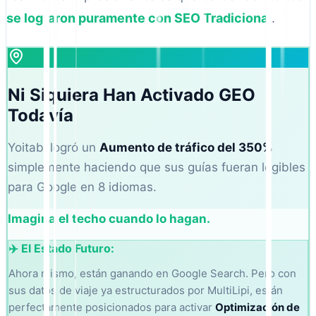
se lograron puramente con SEO Tradicional
.
Ni Siquiera Han Activado GEO
Todavía
Yoitabi logró un
Aumento de tráfico del 350%
simplemente haciendo que sus guías fueran legibles
para Google en 8 idiomas.
Imagina el techo cuando lo hagan.
✈️ El Estado Futuro:
Ahora mismo, están ganando en Google Search. Pero con
sus datos de viaje ya estructurados por MultiLipi, están
perfectamente posicionados para activar
Optimización de