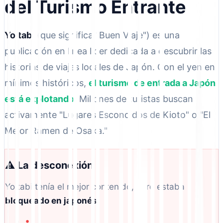
del Turismo Entrante
Yoitabi
(que significa "Buen Viaje") es una
publicación en línea líder dedicada a descubrir las
historias de viajes locales de Japón. Con el yen en
mínimos históricos,
el turismo de entrada a Japón
está explotando
. Millones de turistas buscan
activamente "Lugares Escondidos de Kioto" o "El
Mejor Ramen de Osaka."
⚠️ La desconexión
Yoitabi tenía el mejor contenido, pero estaba
bloqueado en japonés
.
•