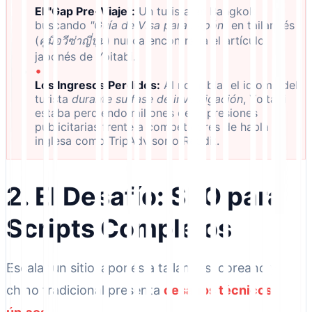
El "Gap Pre-Viaje":
Un turista en Bangkok
buscando
"Guía de Visa para Japón"
en tailandés
(
คู่มือวีซ่าญี่ปุ่น
) nunca encontraría el artículo
japonés de Yoitabi.
•
Los Ingresos Perdidos:
Al no hablar el idioma del
turista
durante su fase de investigación
, Yoitabi
estaba perdiendo millones de impresiones
publicitarias frente a competidores de habla
inglesa como TripAdvisor o Reddit.
2. El Desafío: SEO para
Scripts Complejos
Escalar un sitio japonés a tailandés, coreano y
chino tradicional presenta
desafíos técnicos