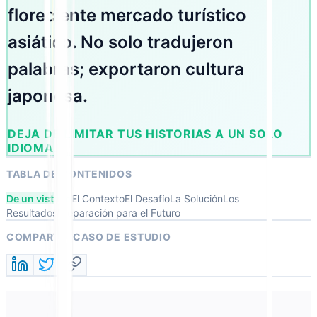
floreciente mercado turístico
asiático. No solo tradujeron
palabras; exportaron cultura
japonesa.
DEJA DE LIMITAR TUS HISTORIAS A UN SOLO
IDIOMA.
TABLA DE CONTENIDOS
De un vistazo
El Contexto
El Desafío
La Solución
Los
Resultados
Preparación para el Futuro
COMPARTIR CASO DE ESTUDIO