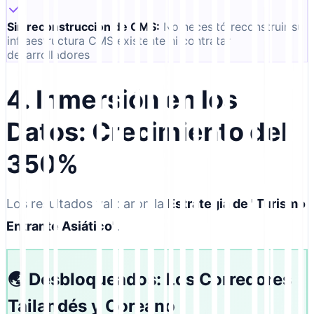
Sin reconstrucción de CMS
:
No necesitó reconstruir su
infraestructura CMS existente ni contratar
desarrolladores
4. Inmersión en los
Datos: Crecimiento del
350%
Los resultados validaron la
Estrategia de "Turismo
Entrante Asiático"
.
🌏 Desbloqueados: Los Corredores
Tailandés y Coreano