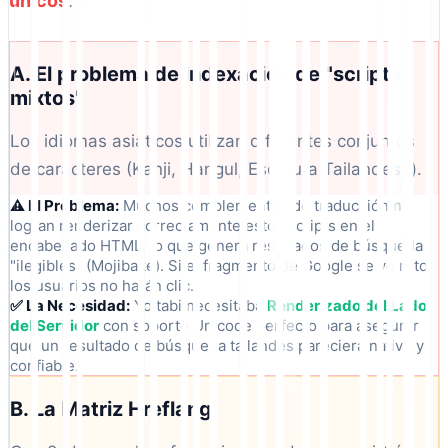
únicos
.
A. El problema de indexación de "scripts
mixtos"
Los idiomas asiáticos utilizan diferentes conjuntos
de caracteres (Kanji, Hangul, Escritura Tailandesa).
⚠️ El Problema:
Muchos complementos de traducción no
logran renderizar correctamente estos scripts en el
encabezado HTML, lo que genera resultados de búsqueda
"ilegibles" (Mojibake). Si el fragmento de Google se ve roto,
los usuarios no harán clic.
✅ La Necesidad:
Yoitabi necesitaba
Renderizado del Lado
del Servidor
con soporte Unicode perfecto para asegurar
que un resultado de búsqueda tailandés pareciera nativo y
confiable.
B. La Matriz Hreflang