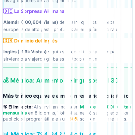
los agregadores de viajes genéricos.
🇩🇪 La Sorpresa Alemana
Alemán (100,604 Vistas)
demostró que los viajeros
europeos de alto gasto profundizan en guías culturales.
🇬🇧 Dominio del Inglés
Inglés (196k Vistas)
siguió siendo el idioma principal,
sirviendo a viajeros globales en todo el mundo.
💰 Métrica: Aumento de ingresos del 30%
Más tráfico equivale a más inventario publicitario.
🎯 El Impacto:
Al servir anuncios en
Más de 700.000 visitas
mensuales
en 8 idiomas, Yoitabi aumentó sus ingresos por
publicidad programática en un
30%
solo en el primer mes.
📊 Métrica: 794,342 Solicitudes de