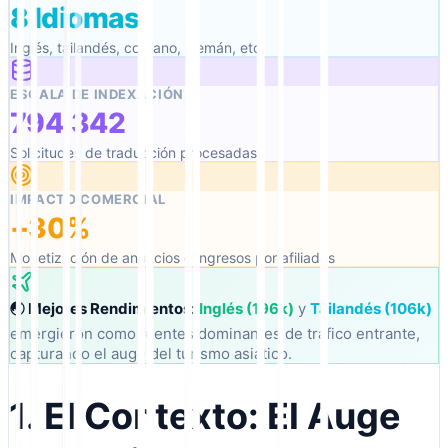
8 Idiomas
Inglés, tailandés, coreano, alemán, etc.
ESCALA DE INDEXACIÓN
794,342
Solicitudes de traducción procesadas
IMPACTO COMERCIAL
+30%
Monetización de anuncios e ingresos por afiliados
🌏 Mejores Rendimientos:
Inglés (196k)
y
Tailandés (106k)
emergieron como fuentes dominantes de tráfico entrante,
capturando el auge del turismo asiático.
1. El Contexto: El Auge