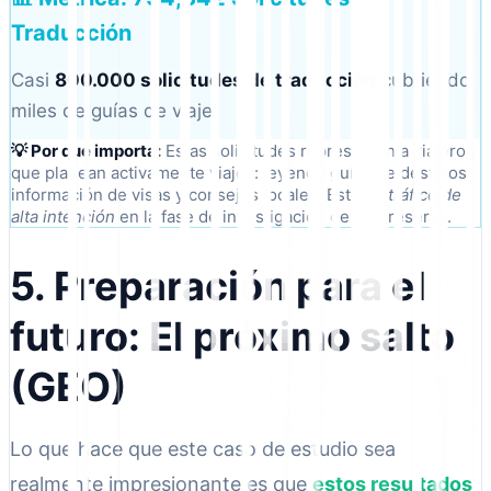
Traducción
Casi
800.000 solicitudes de traducción
cubriendo
miles de guías de viaje.
💡 Por qué importa:
Estas solicitudes representan a viajeros
que planean activamente viajes: leyendo guías de destinos,
información de visas y consejos locales. Esto es
tráfico de
alta intención
en la fase de investigación de pre-reserva.
5. Preparación para el
futuro: El próximo salto
(GEO)
Lo que hace que este caso de estudio sea
realmente impresionante es que
estos resultados