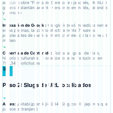
artículo sobre "Flores de Cerezo" en japonés, MultiLipi
genera instantáneamente versiones en inglés, tailandés
y coreano
Indexación de Google
:
Google indexó inmediatamente
estas páginas, lanzando efectivamente 7 nuevas
propiedades de medios internacionales de la noche a la
mañana
Cobertura de Contenido
:
Todas las guías de viaje,
historias culturales y consejos locales traducidos en
794,342 solicitudes
🎯
Paso 2: Slugs de URL localizados
Antes
:
yoitabi.jp/en/kiji-1234 (Slug con ID japonés que
parece extranjero)