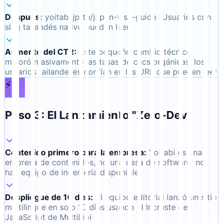
Después
:
yoitabi.jp/th/japan-visa-guide (Usuarios con
slug tailandés nativo pueden leer)
Aumento del CTR
:
Este pequeño cambio técnico
mejoró masivamente las tasas de clics orgánicas: los
usuarios tailandeses confían en las URL que pueden leer
⚡
Paso 3: El Lanzamiento "Zero-Dev"
Contenido primero para la empresa
:
Yoitabi es una
empresa de contenidos, no una casa de software; no
hay equipo de ingeniería disponible
Despliegue de 10 días
:
El equipo editorial lanzó un sitio
multilingüe en solo 10 días usando el Incruste de
JavaScript de MultiLipi