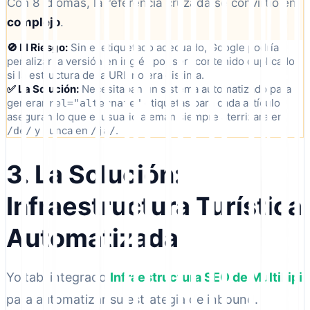
Con 8 idiomas, la referencia cruzada se convirtió en
complejo
.
🚫 El Riesgo:
Sin el etiquetado adecuado, Google podría
penalizar la versión en inglés por ser "contenido duplicado"
si la estructura de la URL no era distinta.
✅ La Solución:
Necesitaban un sistema automatizado para
generar
etiquetas para cada artículo,
rel="alternate"
asegurando que el usuario alemán siempre aterrizara en
y nunca en
.
/de/
/ja/
3. La Solución:
Infraestructura Turística
Automatizada
Yoitabi integrado
Infraestructura SEO de MultiLipi
para automatizar su estrategia de inbound.