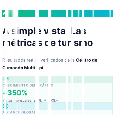
A simple vista: Las
métricas de turismo
Resultados reales verificados de la
Centro de
Comando MultiLipi
:
CRECIMIENTO DEL TRÁFICO
+350%
Vistas mensuales: 200k → 700k+
ALCANCE GLOBAL