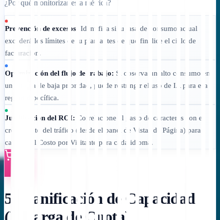
¿Por qué monitorizar esta métrica?
Prevención de excesos:
Identifica si tu tasa de consumo actual
excederá los límites de tu plan antes de que finalice el ciclo de
facturación.
Optimización del flujo de trabajo:
Si observa un alto consumo en
un idioma de baja prioridad, puede restringir el uso de IA para esa
región específica.
Justificación del ROI:
Correlacione el gasto de caracteres con el
crecimiento del tráfico (desde el panel de Vistas de Página) para
calcular el Costo por Visitante para cada idioma.
5. Planificación de Capacidad
(Recarga de Cuota)