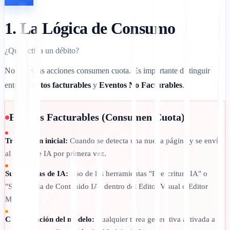
1. La Lógica de Consumo
¿Qué activa un débito?
No todas las acciones consumen cuota. Es importante distinguir
entre
Eventos facturables
y
Eventos No Facturables
.
Eventos Facturables (Consumen Cuota):
Traducción inicial:
Cuando se detecta una nueva página y se envía
al motor de IA por primera vez.
Sugerencias de IA:
Uso de las herramientas "Reescritura IA" o
"Sugerencia de Contenido IA" dentro del Editor Visual o Editor
Manual.
Configuración del modelo:
Cualquier tarea generativa activada a