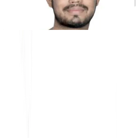
Kunal Singh Shekhawat
Co-fundador @MultiLipi
HERRAMIENTAS GRATUITAS
Herramienta de Conteo de Palabras
Analizador SEO de IA
Detector de Hreflang
Creador de LLMS.txt
Creador de Schema.org
Ver todas las herramientas
SOLUCIONES
Para eCommerce
Para el Gobierno
Para Marketing
Para Agencias Web
INTEGRACIONES