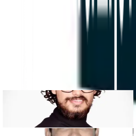
Plataforma de Traducción Web con IA, SEO Multilingüe y
GEO
"MultiLipi fue diseñado para ahorrarte tiempo, así puedes escalar
globalmente
sin la molestia de hacerlo manualmente
localización
."
Dewang Bhardwaj
Co-fundador @MultiLipi