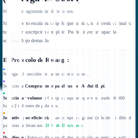
Manejo del agotamiento de recursos.
Si tu proyecto escala más rápido que tu plan, no necesitas actualizar
tu nivel de suscripción completo. Puedes inyectar capacidad
adicional bajo demanda.
El Protocolo de Recarga:
Navega a la sección de facturación o cuotas.
Selecciona
Comprar más palabras de IA MultiLipi
.
Seleccionar volumen:
Compra paquetes que van desde 50.000
hasta 2 millones de palabras.
Incentivo por eficiencia:
Las compras a granel (más de 1 millón de
palabras) activan una
20% de Descuento
.
Despliegue:
Estos créditos se añaden instantáneamente a su saldo