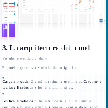
3. La arquitectura del panel
Visualizando el flujo de datos.
El panel proporciona tres niveles de inteligencia:
Carga agregada:
Una métrica principal que muestra
Caracteres
totales utilizados
en todos los idiomas activos.
Gráfico de velocidad:
Un gráfico de líneas que visualiza el
consumo a lo largo del tiempo (mensual), desglosado por idioma.