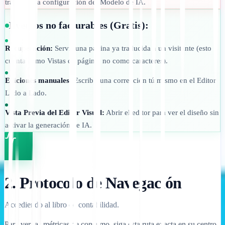
través de la configuración del Modelo de IA.
Eventos no facturables (Gratis):
Recuperación:
Servir una página ya traducida a un visitante (esto
cuenta como Vistas de página, no como caracteres).
Ediciones manuales:
Escribir una corrección tú mismo en el Editor
Lado a Lado.
Vista Previa del Editor Visual:
Abrir el editor para ver el diseño sin
activar la generación de IA.
2. Protocolo de Navegación
Accediendo al libro de contabilidad.
Para ver las métricas de consumo, siga esta ruta exacta en su centro