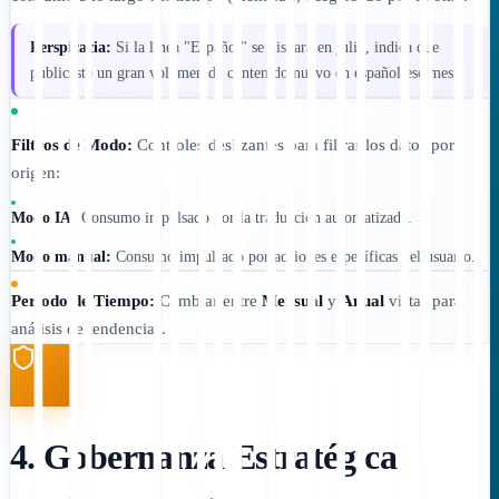
Perspicacia:
Si la línea "Español" se dispara en julio, indica que
publicaste un gran volumen de contenido nuevo en español ese mes.
Filtros de Modo:
Controles deslizantes para filtrar los datos por
origen:
Modo IA:
Consumo impulsado por la traducción automatizada.
Modo manual:
Consumo impulsado por acciones específicas del usuario.
Período de Tiempo:
Cambiar entre
Mensual
y
Anual
vistas para
análisis de tendencias.
4. Gobernanza Estratégica