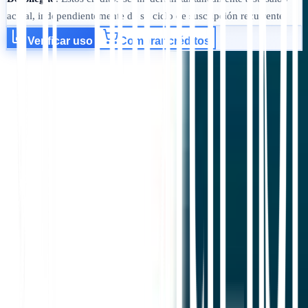
actual, independientemente de su ciclo de suscripción recurrente.
Verificar uso
Comprar créditos
Empezar
Contactar Soporte
En este artículo
Resumir en ChatGPT
Compartir