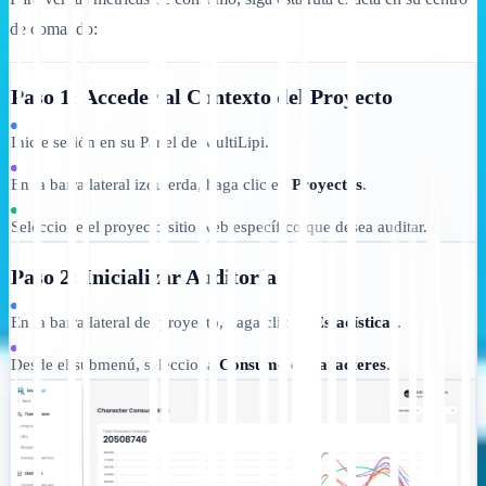
de comando:
Paso 1: Acceder al Contexto del Proyecto
Inicie sesión en su Panel de MultiLipi.
En la barra lateral izquierda, haga clic en
Proyectos
.
Seleccione el proyecto/sitio web específico que desea auditar.
Paso 2: Inicializar Auditoría
En la barra lateral del proyecto, haga clic en
Estadísticas
.
Desde el submenú, selecciona
Consumo de caracteres
.