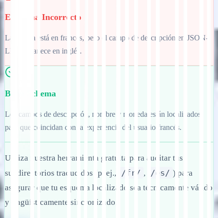
Esquema Incorrecto
La página está en francés, pero el campo de descripción en JSON-
LD permanece en inglés.
Buen Schema
Los campos de descripción, nombre y moneda están localizados
para que coincidan con la experiencia del usuario francés.
Utiliza nuestra herramienta gratuita para auditar tus
/fr/
/es/
subdirectorios traducidos (p. ej.,
,
) para
asegurar que tu esquema localizado sea técnicamente válido
y lingüísticamente sincronizado.