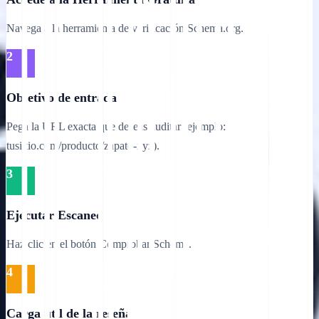
Navega a la herramienta de verificación Schema.org.
2
Objetivo de entrada
Pega la URL exacta que deseas auditar (ejemplo:
tusiitio.com/producto/zapato-xyz).
3
Ejecutar Escaneo
Haz clic en el botón Comprobar Schema.
4
Carga útil de la reseña