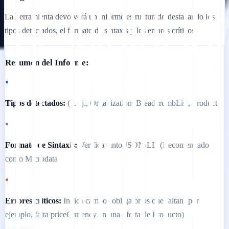
La herramienta devolverá un informe estructurado destacando los
tipos detectados, el formato de sintaxis y los errores críticos.
Resumen del Informe:
•
Tipos detectados:
(p. ej., Organization, BreadcrumbList, Product)
•
Formato de Sintaxis:
Verifica tanto JSON-LD (Recomendado)
como Microdata
•
Errores críticos:
Indica campos obligatorios que faltan (por
ejemplo, falta priceCurrency en una oferta de Producto)