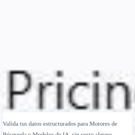
Soluciones
Integraciones
Precios
Tecnología
Recursos
Afiliado
40%
Iniciar sesión
Empezar
← Atrás
ARTÍCULO DE AYUDA
Validador gratuito de marcado Schema:
Prueba y corrige datos estructurados
para fragmentos enriquecidos
MultiLipi
•
Fecha inválida
•
5 Min
leer
Valida tus datos estructurados para Motores de
Búsqueda y Modelos de IA, sin costo alguno.