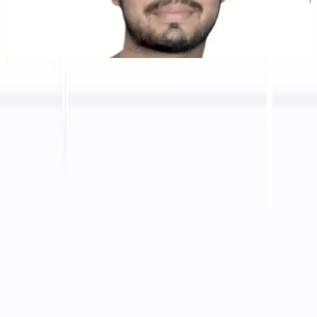
Kunal Singh Shekhawat
Co-fundador @MultiLipi
HERRAMIENTAS GRATUITAS
Herramienta de Conteo de Palabras
Analizador SEO de IA
Detector de Hreflang
Creador de LLMS.txt
Creador de Schema.org
Ver todas las herramientas
SOLUCIONES
Para eCommerce
Para el Gobierno
Para Marketing
Para Agencias Web
INTEGRACIONES