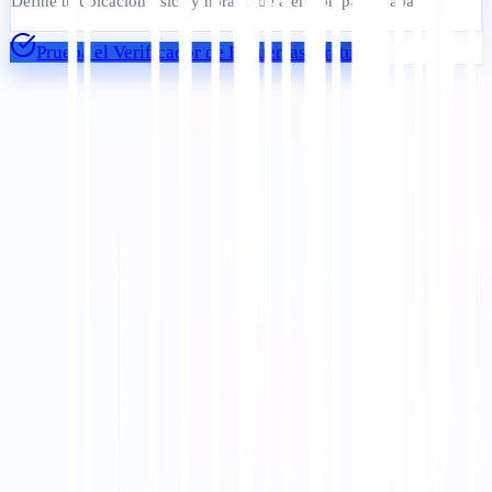
Define tu ubicación física y horario de atención para Mapas
Prueba el Verificador de Esquemas Gratuito
Empezar
Contactar Soporte
En este artículo
Resumir en ChatGPT
Compartir