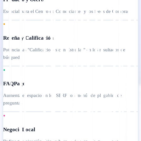
Esencial para el Centro de Comerciantes y los feeds de Compras
•
Reseña y Calificación
Potencia las "Calificaciones con Estrellas" en los resultados de
búsqueda
•
FAQPage
Aumenta el espacio en los SERP con menús desplegables de
preguntas
•
NegocioLocal