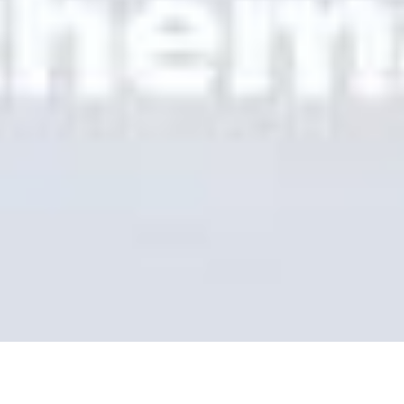
APRENDE
SEO Multilingüe
Guía GEO
Guía AEO
Optimización de LLM
COMPARAR
Alternativa a Weglot
Alternativa a GTranslate
Alternativa a WPML
Alternativa a TranslatePress
ver más
Términos de Servicio
Política de Privacidad
Política de Reembolso
© 2026 MultiLipi – La solución completa para traducción de sitios
web impulsada por IA, SEO multilingüe y optimización de motores
generativos (GEO).