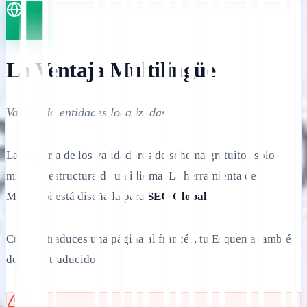
La Ventaja Multilingüe
Validando entidades localizadas.
La mayoría de los validadores de schema gratuitos solo
miran la estructura de un idioma. La herramienta de
MultiLipi está diseñada para
SEO Global
.
Cuando traduces una página al francés, tu Esquema también
debe ser traducido.