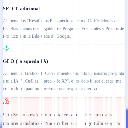
SEO Tradicional
Alimenta los "Resultados Enriquecidos" como Calificaciones de
Estrellas, menús desplegables de Preguntas Frecuentes y Precios de
Productos en la Búsqueda de Google.
GEO (Búsqueda IA)
Alimenta el Gráfico de Conocimiento. Cuando un usuario pregunta
a una IA: "¿Cuál es el precio de X?", el modelo busca el esquema
de Producto para proporcionar una respuesta precisa.
Si tu Schema está roto o falta, eres invisible para estos
motores semánticos. Nuestra herramienta gratuita asegura