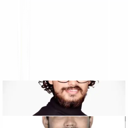
Plataforma de Traducción Web con IA, SEO Multilingüe y
GEO
"MultiLipi fue diseñado para ahorrarte tiempo, así puedes escalar
globalmente
sin la molestia de hacerlo manualmente
localización
."
Dewang Bhardwaj
Co-fundador @MultiLipi