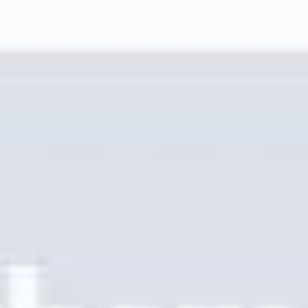
WordPress
Wix
Webflow
Shopify
PLATAFORMA
Precios
Tecnología
Afiliado (40%)
Idiomas disponibles
Centro de Ayuda
Contáctenos
RECURSOS
Blog
Glosario
Estudios de Caso
Traductor Gratuito
Preguntas frecuentes
Migraciones