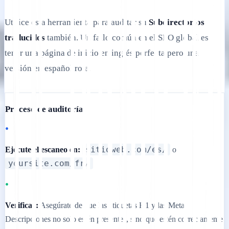
Utilice esta herramienta para auditar su
Subdirectorios
traducidos
también. Un fallo común en el SEO global es
tener una página de inicio en inglés perfecta pero una
versión en español rota.
Proceso de auditoría:
•
sitioweb.com/es/
Ejecute el escaneo en:
o
yoursite.com/fr/
•
Verificar:
Asegúrate de que las etiquetas H1 y las Meta
Descripciones no solo estén presentes, sino que estén correctamente