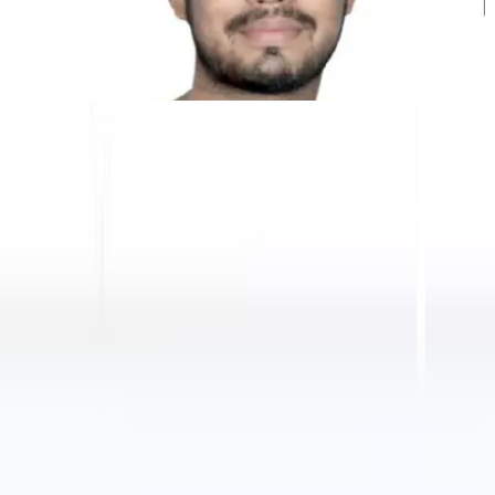
Kunal Singh Shekhawat
Co-fundador @MultiLipi
HERRAMIENTAS GRATUITAS
Herramienta de Conteo de Palabras
Analizador SEO de IA
Detector de Hreflang
Creador de LLMS.txt
Creador de Schema.org
Ver todas las herramientas
SOLUCIONES
Para eCommerce
Para el Gobierno
Para Marketing
Para Agencias Web
INTEGRACIONES