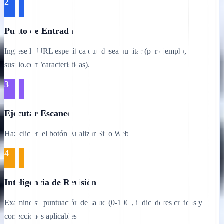
2
Punto de Entrada
Ingrese la URL específica que desea auditar (por ejemplo,
susitio.com/caracteristicas).
3
Ejecutar Escaneo
Haz clic en el botón Analizar Sitio Web.
4
Inteligencia de Revisión
Examine su puntuación de salud (0-100), indicadores críticos y
correcciones aplicables.