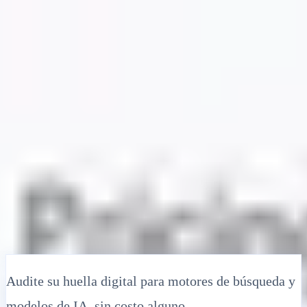
Soluciones
Integraciones
Precios
Tecnología
Recursos
Afiliado
40%
Iniciar sesión
Empezar
← Atrás
ARTÍCULO DE AYUDA
Herramienta gratuita de auditoría SEO
para sitios web: Verifique la puntuación
de salud y corrija errores técnicos
MultiLipi
•
Fecha inválida
•
5 Min
leer
Audite su huella digital para motores de búsqueda y
modelos de IA, sin costo alguno.