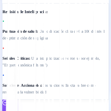
Revisión de Inteligencia:
•
Puntuación de salud:
Una calificación clara de 0 a 100 del nivel
de optimización de su página
•
Señales Críticas:
Una lista priorizada de errores (por ejemplo,
"Etiqueta canónica faltante")
•
Soluciones Accionables:
Instrucciones directas sobre cómo
resolver cada vulnerabilidad