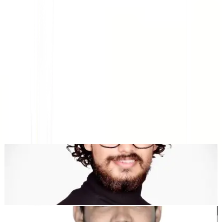
Plataforma de Traducción Web con IA, SEO Multilingüe y
GEO
"MultiLipi fue diseñado para ahorrarte tiempo, así puedes escalar
globalmente
sin la molestia de hacerlo manualmente
localización
."
Dewang Bhardwaj
Co-fundador @MultiLipi