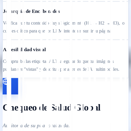
Jerarquía de Encabezados
Verifica que tu contenido fluya lógicamente (H1 → H2 → H3), lo
cual es crítico para que los LLM intenten resumir tu página.
Accesibilidad visual
Comprueba las etiquetas ALT, asegurando que tus imágenes
puedan ser "vistas" y descritas por agentes de IA multimodales.
Chequeo de Salud Global
Auditoría de su pila localizada.