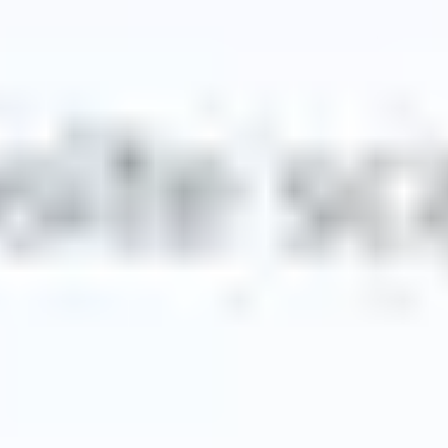
WordPress
Wix
Webflow
Shopify
PLATAFORMA
Precios
Tecnología
Afiliado (40%)
Idiomas disponibles
Centro de Ayuda
Contáctenos
RECURSOS
Blog
Glosario
Estudios de Caso
Traductor Gratuito
Preguntas frecuentes
Migraciones