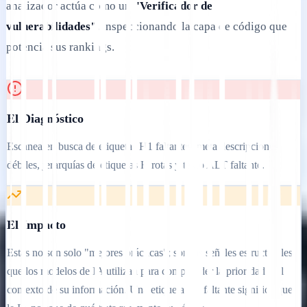
analizador actúa como un
"Verificador de
vulnerabilidades",
inspeccionando la capa de código que
potencia sus rankings.
El Diagnóstico
Escanea en busca de etiquetas H1 faltantes, meta descripciones
débiles, jerarquías de etiquetas H rotas y texto ALT faltante.
El Impacto
Estas no son solo "mejores prácticas"; son las señales estructurales
que los modelos de IA utilizan para comprender la prioridad y el
contexto de su información. Una etiqueta H1 faltante significa que