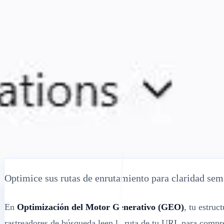
Soluciones
Integraciones
Precios
Tecnología
Recursos
Afiliado
40%
Iniciar sesión
Empezar
← Atrás
ARTÍCULO DE AYUDA
Verificador Gratuito de Longitud de URL:
MultiLipi
•
Fecha inválida
•
5 Min
leer
Optimice sus rutas de enrutamiento para claridad semá
En
Optimización del Motor Generativo (GEO)
, tu estru
rastreadores de búsqueda leen la ruta de tu URL para compre