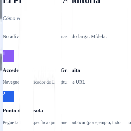
El Protocolo de Auditoría
Cómo validar tus rutas.
No adivines si tu URL es demasiado larga. Mídela.
1
Accede a la Herramienta Gratuita
Navegue al Verificador de Longitud de URL.
2
Punto de Entrada
Pegue la URL específica que planea publicar (por ejemplo, tudominio