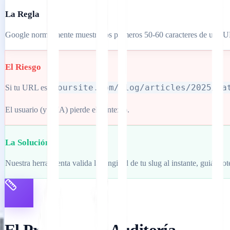
La Regla
Google normalmente muestra los primeros 50-60 caracteres de una 
El Riesgo
yoursite.com/blog/articles/2025/ca
Si tu URL es
El usuario (y la IA) pierde el contexto.
La Solución
Nuestra herramienta valida la longitud de tu slug al instante, guiándo