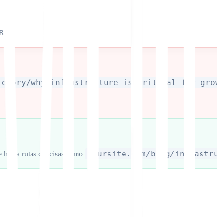
URL.
tegory/why-infrastructure-is-critical-for-gro
yoursite.com/blog/infrastr
te hacia rutas concisas como