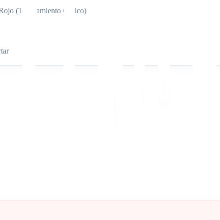
Rojo (Truncamiento Crítico)
tar