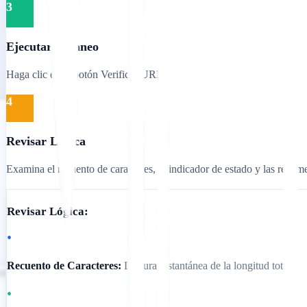
3
Ejecutar Escaneo
Haga clic en el botón Verificar URL.
4
Revisar Lógica
Examina el recuento de caracteres, el indicador de estado y las reco
Revisar Lógica:
•
Recuento de Caracteres:
Lectura instantánea de la longitud total
•