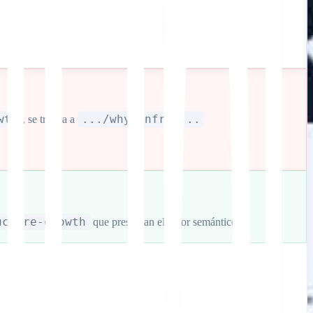
wth
.../why-infras...
, se trunca a
ucture-growth
que preservan el valor semántico.