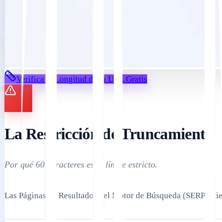
Verifica la Longitud de tu URL Gratis
La Restricción de Truncamiento
Por qué 60 caracteres es el límite estricto.
Las Páginas de Resultados del Motor de Búsqueda (SERPs) tien