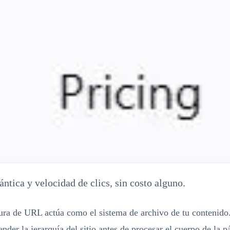
 Optimice Slug para SEO y Tasas de Clic
ntica y velocidad de clics, sin costo alguno.
ctura de URL actúa como el sistema de archivo de tu conteni
nder la jerarquía del sitio antes de procesar el cuerpo de la