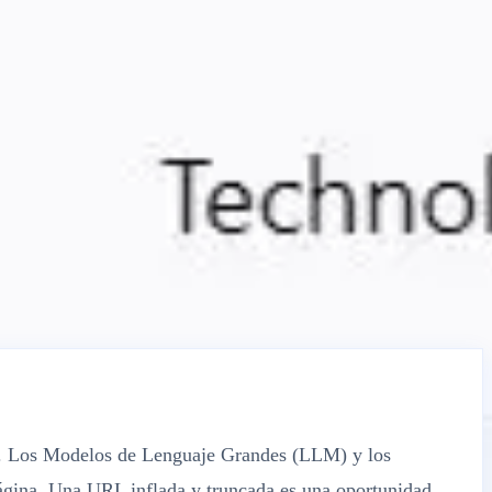
do. Los Modelos de Lenguaje Grandes (LLM) y los
 página. Una URL inflada y truncada es una oportunidad