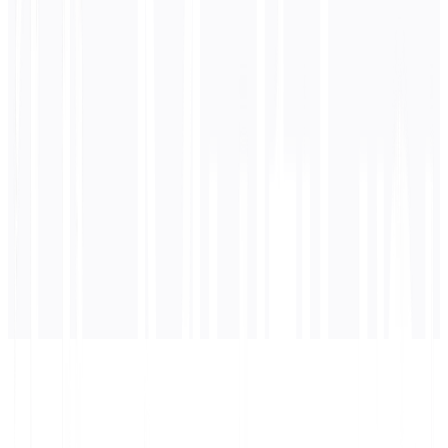
0
/ 5.000 caracteres
Árabe
traducción
La traducción aparecerá aquí...