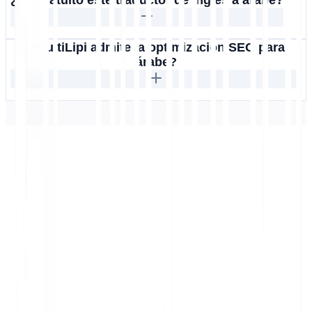
¿Es gratuito este traductor de inglés a árabe?
¿MultiLipi admite la optimización SEO para
árabe?