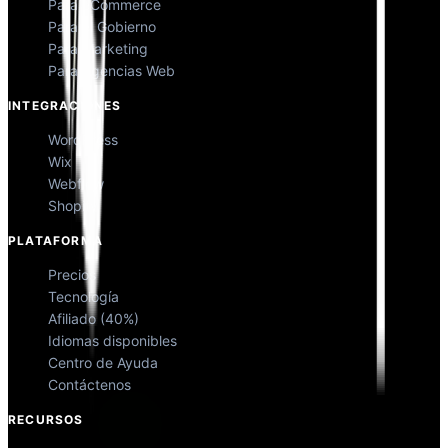
Para eCommerce
Para el Gobierno
Para Marketing
Para Agencias Web
INTEGRACIONES
WordPress
Wix
Webflow
Shopify
PLATAFORMA
Precios
Tecnología
Afiliado (40%)
Idiomas disponibles
Centro de Ayuda
Contáctenos
RECURSOS