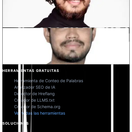
Dewang Bhardwaj
Co-fundador @MultiLipi
Kunal Singh Shekhawat
Co-fundador @MultiLipi
HERRAMIENTAS GRATUITAS
Herramienta de Conteo de Palabras
Analizador SEO de IA
Detector de Hreflang
Creador de LLMS.txt
Creador de Schema.org
Ver todas las herramientas
SOLUCIONES