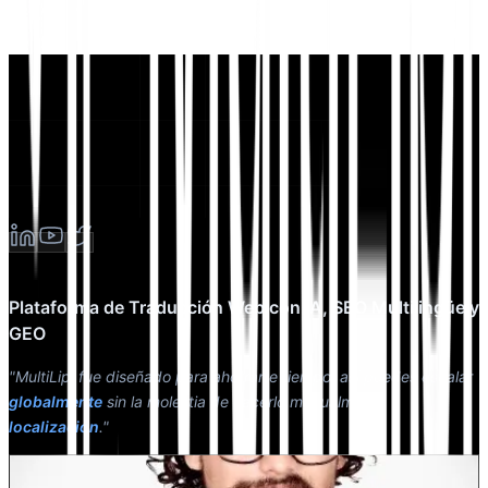
Plataforma de Traducción Web con IA, SEO Multilingüe y
GEO
"MultiLipi fue diseñado para ahorrarte tiempo, así puedes escalar
globalmente
sin la molestia de hacerlo manualmente
localización
."