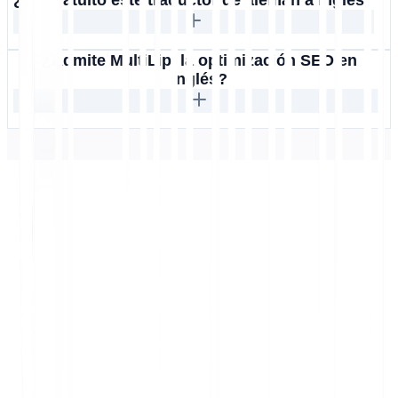
¿Es gratuito este traductor de alemán a inglés?
¿Admite MultiLipi la optimización SEO en
inglés?