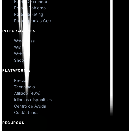
Para eCommerce
Para el Gobierno
Para Marketing
Para Agencias Web
INTEGRACIONES
WordPress
Wix
Webflow
Shopify
PLATAFORMA
Precios
Tecnología
Afiliado (40%)
Idiomas disponibles
Centro de Ayuda
Contáctenos
RECURSOS