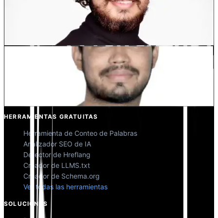
Dewang Bhardwaj
Co-fundador @MultiLipi
Kunal Singh Shekhawat
Co-fundador @MultiLipi
HERRAMIENTAS GRATUITAS
Herramienta de Conteo de Palabras
Analizador SEO de IA
Detector de Hreflang
Creador de LLMS.txt
Creador de Schema.org
Ver todas las herramientas
SOLUCIONES