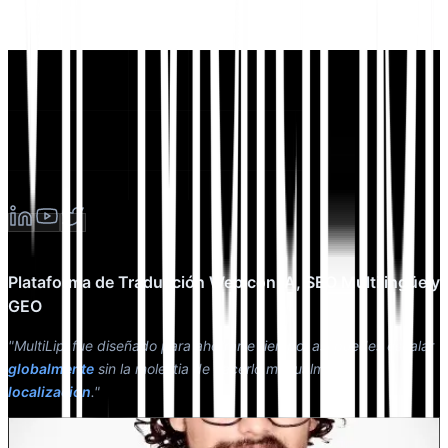
Plataforma de Traducción Web con IA, SEO Multilingüe y
GEO
"MultiLipi fue diseñado para ahorrarte tiempo, así puedes escalar
globalmente
sin la molestia de hacerlo manualmente
localización
."