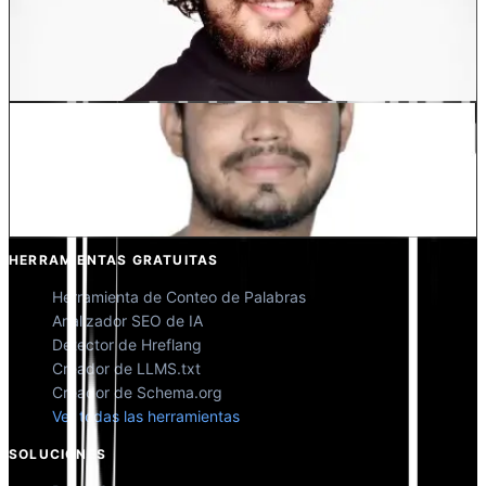
Dewang Bhardwaj
Co-fundador @MultiLipi
Kunal Singh Shekhawat
Co-fundador @MultiLipi
HERRAMIENTAS GRATUITAS
Herramienta de Conteo de Palabras
Analizador SEO de IA
Detector de Hreflang
Creador de LLMS.txt
Creador de Schema.org
Ver todas las herramientas
SOLUCIONES