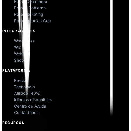
Para eCommerce
Para el Gobierno
Para Marketing
Para Agencias Web
INTEGRACIONES
WordPress
Wix
Webflow
Shopify
PLATAFORMA
Precios
Tecnología
Afiliado (40%)
Idiomas disponibles
Centro de Ayuda
Contáctenos
RECURSOS