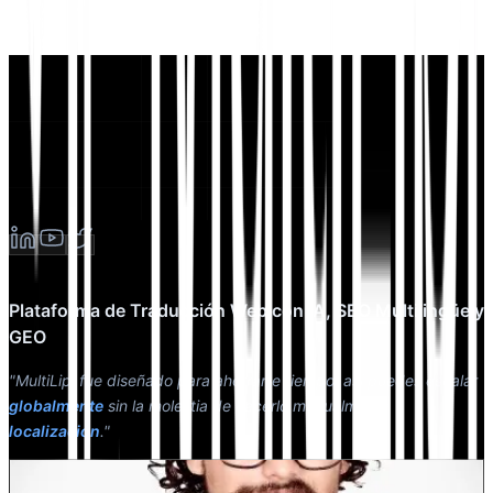
Plataforma de Traducción Web con IA, SEO Multilingüe y
GEO
"MultiLipi fue diseñado para ahorrarte tiempo, así puedes escalar
globalmente
sin la molestia de hacerlo manualmente
localización
."