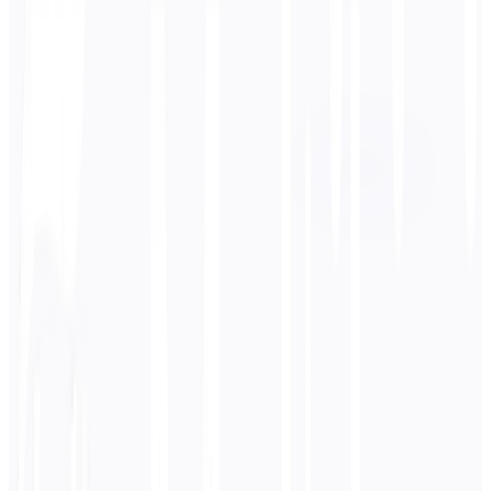
Idioma de destino
Русский
Negocios
Técnico
Académico
Conversacional
Legal
Ingresar
Alemán
texto