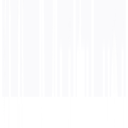
0
/ 5.000 caracteres
Ruso
traducción
La traducción aparecerá aquí...