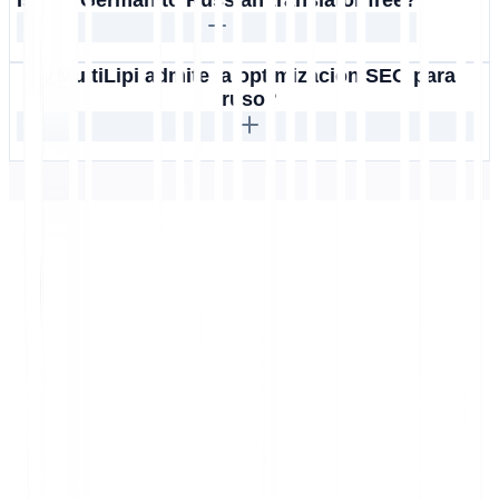
Is this German to Russian translator free?
¿MultiLipi admite la optimización SEO para
ruso?