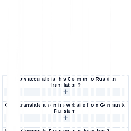
How accurate is this German to Russian
translation?
Can I translate an entire website from German to
Russian?