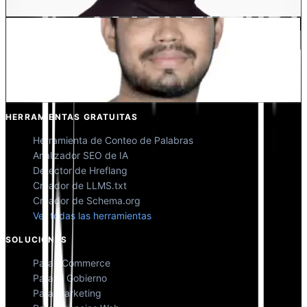
Kunal Singh Shekhawat
Co-fundador @MultiLipi
HERRAMIENTAS GRATUITAS
Herramienta de Conteo de Palabras
Analizador SEO de IA
Detector de Hreflang
Creador de LLMS.txt
Creador de Schema.org
Ver todas las herramientas
SOLUCIONES
Para eCommerce
Para el Gobierno
Para Marketing