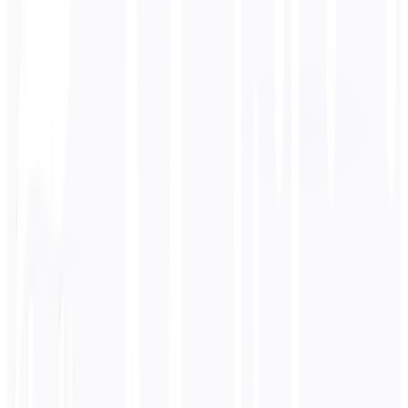
Idioma de destino
Inglés
Negocios
Técnico
Académico
Conversacional
Legal
Ingresar
Hindi
texto
0
/ 5.000 caracteres