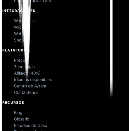
Para Agencias Web
INTEGRACIONES
WordPress
Wix
Webflow
Shopify
PLATAFORMA
Precios
Tecnología
Afiliado (40%)
Idiomas disponibles
Centro de Ayuda
Contáctenos
RECURSOS
Blog
Glosario
Estudios de Caso