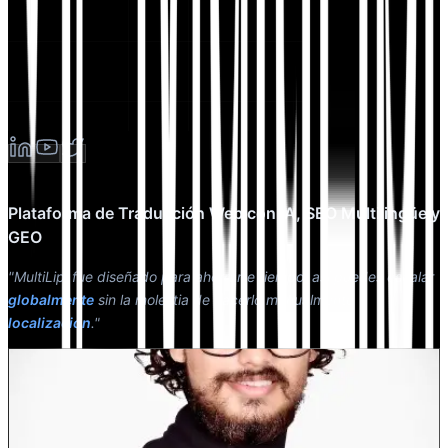
Plataforma de Traducción Web con IA, SEO Multilingüe y
GEO
"MultiLipi fue diseñado para ahorrarte tiempo, así puedes escalar
globalmente
sin la molestia de hacerlo manualmente
localización
."
Dewang Bhardwaj
Co-fundador @MultiLipi