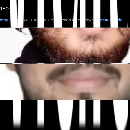
 GEO
lobalmente
sin la molestia de hacerlo manualmente
localización
."