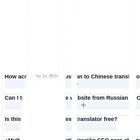
How accurate is this Russian to Chinese translati
Can I translate an entire website from Russian to
Is this Russian to Chinese translator free?