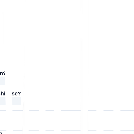
on?
 Chinese?