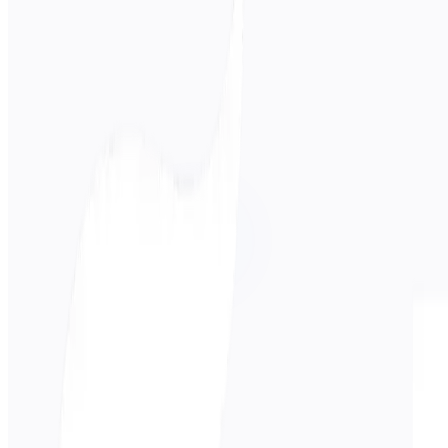
Idioma de origen
Русский
Idioma de destino
中文
Negocios
Técnico
Académico
Conversacional
Legal