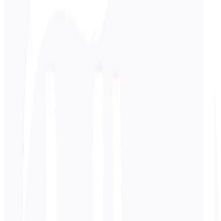
Ingresar
Ruso
texto
0
/ 5.000 caracteres
Chino
traducción
La traducción aparecerá aquí...