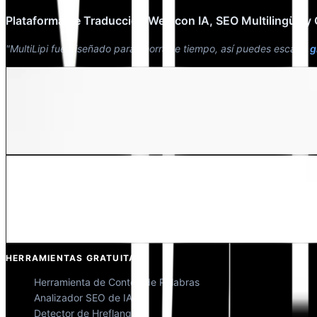
Plataforma de Traducción Web con IA, SEO Multilingüe y
"MultiLipi fue diseñado para ahorrarte tiempo, así puedes escalar
g
Dewang Bhardwaj
Co-fundador @MultiLipi
Kunal Singh Shekhawat
Co-fundador @MultiLipi
HERRAMIENTAS GRATUITAS
Herramienta de Conteo de Palabras
Analizador SEO de IA
Detector de Hreflang