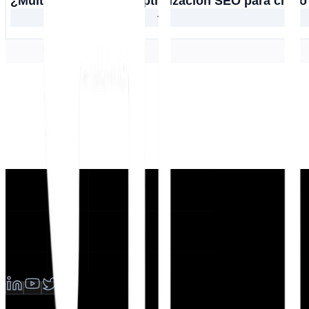
¿MultiLipi soporta la optimización SEO para chino