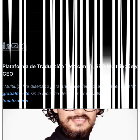
Plataforma de Traducción Web con IA, SEO Multilingüe y
GEO
"MultiLipi fue diseñado para ahorrarte tiempo, así puedes escalar
globalmente
sin la molestia de hacerlo manualmente
localización
."
Dewang Bhardwaj
Co-fundador @MultiLipi