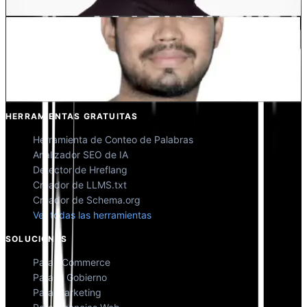
Kunal Singh Shekhawat
Co-fundador @MultiLipi
HERRAMIENTAS GRATUITAS
Herramienta de Conteo de Palabras
Analizador SEO de IA
Detector de Hreflang
Creador de LLMS.txt
Creador de Schema.org
Ver todas las herramientas
SOLUCIONES
Para eCommerce
Para el Gobierno
Para Marketing