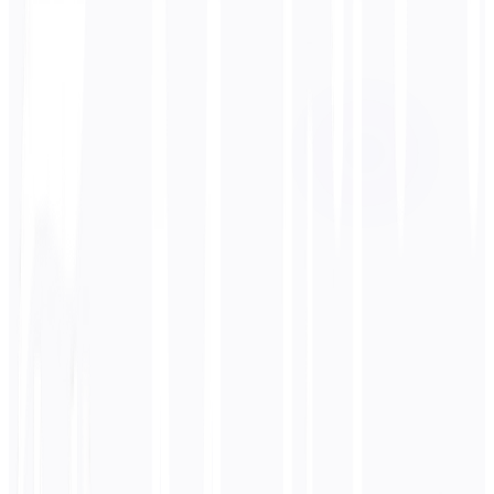
Idioma de destino
Inglés
Negocios
Técnico
Académico
Conversacional
Legal
Ingresar
Ruso
texto
0
/ 5.000 caracteres