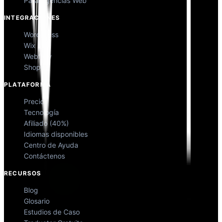
Para Agencias Web
INTEGRACIONES
WordPress
Wix
Webflow
Shopify
PLATAFORMA
Precios
Tecnología
Afiliado (40%)
Idiomas disponibles
Centro de Ayuda
Contáctenos
RECURSOS
Blog
Glosario
Estudios de Caso