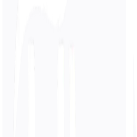
Ingresar
Ruso
texto
0
/ 5.000 caracteres
Hindi
traducción
La traducción aparecerá aquí...