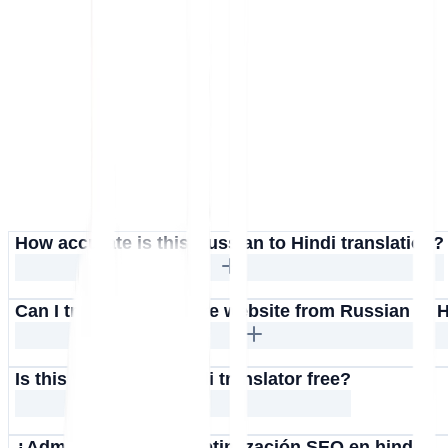
How accurate is this Russian to Hindi translation?
Can I translate an entire website from Russian to 
Is this Russian to Hindi translator free?
¿Admite MultiLipi la optimización SEO en hindi?