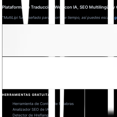
Plataforma de Traducción Web con IA, SEO Multilingüe y
"MultiLipi fue diseñado para ahorrarte tiempo, así puedes escalar
g
Dewang Bhardwaj
Co-fundador @MultiLipi
Kunal Singh Shekhawat
Co-fundador @MultiLipi
HERRAMIENTAS GRATUITAS
Herramienta de Conteo de Palabras
Analizador SEO de IA
Detector de Hreflang