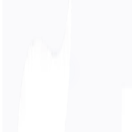
Idioma de origen
Русский
Idioma de destino
हिन्दी
Negocios
Técnico
Académico
Conversacional
Legal