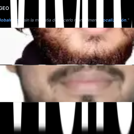
 GEO
lobalmente
sin la molestia de hacerlo manualmente
localización
."