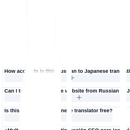
How accurate is this Russian to Japanese translat
Can I translate an entire website from Russian to
Is this Russian to Japanese translator free?