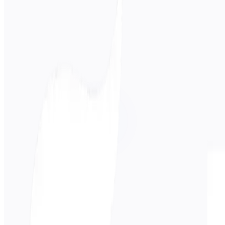
Idioma de origen
Русский
Idioma de destino
日本語
Negocios
Técnico
Académico
Conversacional
Legal