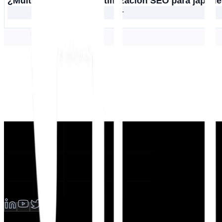
¿MultiLipi admite la optimización SEO para japon