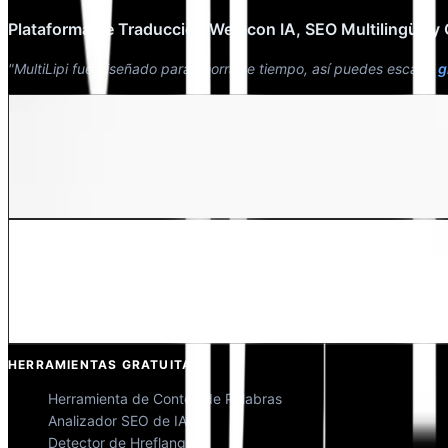
Plataforma de Traducción Web con IA, SEO Multilingüe y
"MultiLipi fue diseñado para ahorrarte tiempo, así puedes escalar
g
Dewang Bhardwaj
Co-fundador @MultiLipi
Kunal Singh Shekhawat
Co-fundador @MultiLipi
HERRAMIENTAS GRATUITAS
Herramienta de Conteo de Palabras
Analizador SEO de IA
Detector de Hreflang