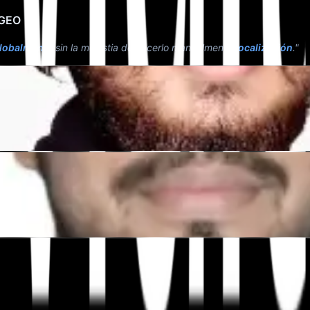
 GEO
lobalmente
sin la molestia de hacerlo manualmente
localización
."