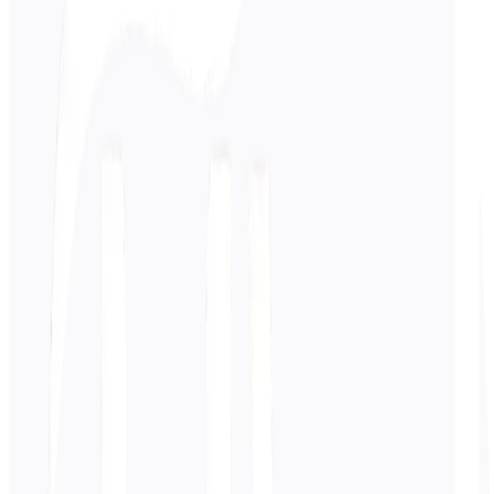
Ingresar
Ruso
texto
0
/ 5.000 caracteres
Japonés
traducción
La traducción aparecerá aquí...