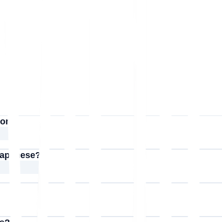
ion?
 Japanese?