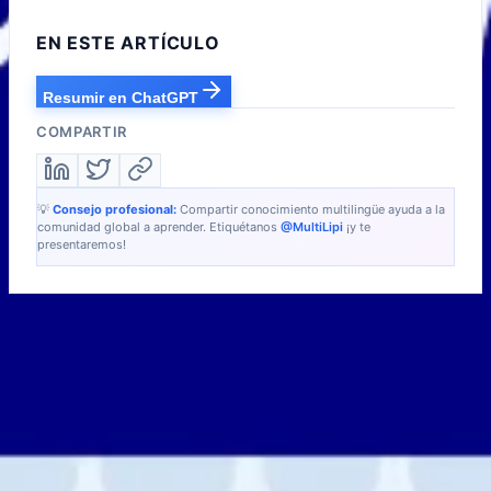
EN ESTE ARTÍCULO
Resumir en ChatGPT
COMPARTIR
💡
Consejo profesional:
Compartir conocimiento multilingüe ayuda a la
comunidad global a aprender. Etiquétanos
@MultiLipi
¡y te
presentaremos!