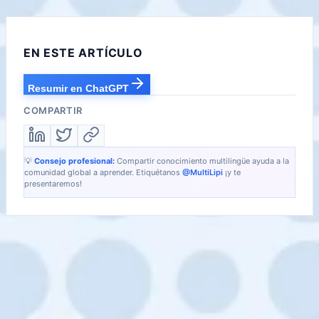
1/6/2026
•
5 Min
leer
EN ESTE ARTÍCULO
Resumir en ChatGPT
COMPARTIR
💡
Consejo profesional:
Compartir conocimiento multilingüe ayuda a la
comunidad global a aprender. Etiquétanos
@MultiLipi
¡y te
presentaremos!